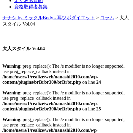
よくある質問
資格取得者募集
ナナシ by ミラクルBody - 耳ツボダイエット
>
コラム
>
大人
スタイル Vol.04
大人スタイル Vol.04
Warning
: preg_replace(): The /e modifier is no longer supported,
use preg_replace_callback instead in
/home/users/1/realize/web/nanashi2010.com/wp-
content/plugins/brBrbr300/brBrbr.php
on line
24
Warning
: preg_replace(): The /e modifier is no longer supported,
use preg_replace_callback instead in
/home/users/1/realize/web/nanashi2010.com/wp-
content/plugins/brBrbr300/brBrbr.php
on line
25
Warning
: preg_replace(): The /e modifier is no longer supported,
use preg_replace_callback instead in
/home/users/1/realize/web/nanashi2010.com/wp-